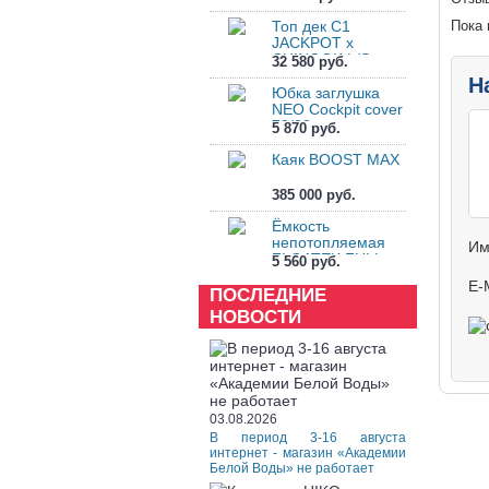
Топ дек C1
Пока 
JACKPOT x
CHINOOK L/S
32 580 руб.
Tpdck
Н
Юбка заглушка
NEO Cockpit cover
72/80
5 870 руб.
Каяк BOOST MAX
385 000 руб.
Ёмкость
непотопляемая
Им
FLOATEK FULL
5 560 руб.
TAIL
E-
ПОСЛЕДНИЕ
НОВОСТИ
03.08.2026
В период 3-16 августа
интернет - магазин «Академии
Белой Воды» не работает