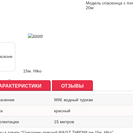
Модель спасконца с по
20м
АРАКТЕРИСТИКИ
ОТЗЫВЫ
начение
WW, водный туризм
та
красный
плектации
15 метров
ы к товару "Спасконец поясной WAIST THROWLine 15м. Hiko":