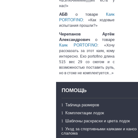
«ВЭЛКАММММ))))их есть у
нас!»
АБВ
о товаре
Каяк
PORTOFINO
:
«Как ходовые
испытания прошли?»
Черепанов Артём
Александрович
о товаре
Каяк PORTOFINO
:
«Хочу
рассказать за этот каяк, кому
интересно. Exo portofino длина
515 вес 29 со скегом и с
возможностью поставить руль,
но в стоке не комплектуется...»
ПОМОЩЬ
Таблица размеров
Комплектации лодок
Шаблоны раскраски и цвета лодок
Уход за спортивными каяками и каноэ
слалома