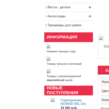
+
Весла - детали
+
Аксессуары
Тренажёры для гребли
ИНФОРМАЦИЯ
Новинки текущего года
Товары прошлых коллекций
Х
Товары с рекомендованной
европейской
ценой
Наз
НОВЫЕ
Цве
ПОСТУПЛЕНИЯ
Ком
Герморюкзак
NOMAD 60L Dry
Backpack
14 920 руб.
Отзыв