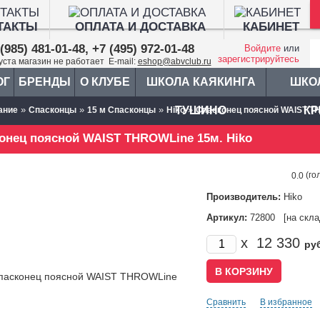
ТАКТЫ
ОПЛАТА И ДОСТАВКА
КАБИНЕТ
(985) 481-01-48, +7 (495) 972-01-48
Войдите
или
зарегистрируйтесь
густа магазин не работает E-mail:
eshop@abvclub.ru
ОГ
БРЕНДЫ
О КЛУБЕ
ШКОЛА КАЯКИНГА
ШКО
»
»
»
ТУШИНО
»
КР
ание
Спасконцы
15 м Спасконцы
Hiko
Спасконец поясной WAIST TH
онец поясной WAIST THROWLine 15м. Hiko
(го
0.0
Производитель:
Hiko
Артикул:
72800 [на склад
x
12 330
ру
Сравнить
В избранное