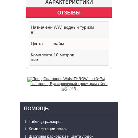
ХАРАКТЕРИСТИКИ
ОТЗЫВЫ
Назначени
WW, водный туризм
е
Цвета
лайм
Комплекта
10 метров
ции
Спасконец Waist THROWLine 3+7м
спасконец-Буксировочный трос+трамвайч...
ПОМОЩЬ
Таблица размеров
Комплектации лодок
Шаблоны раскраски и цвета лодок