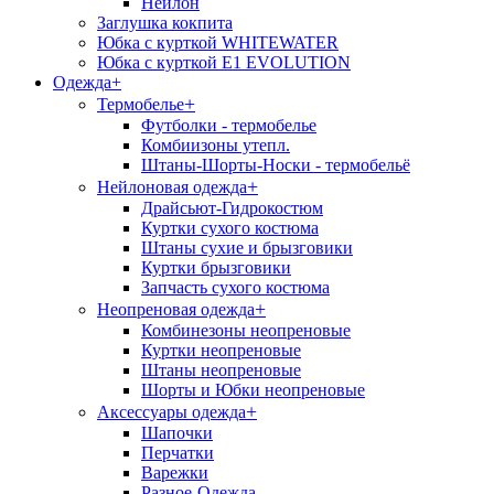
Нейлон
Заглушка кокпита
Юбка с курткой WHITEWATER
Юбка с курткой E1 EVOLUTION
Одежда
+
+
Термобелье
Футболки - термобелье
Комбиизоны утепл.
Штаны-Шорты-Носки - термобельё
+
Нейлоновая одежда
Драйсьют-Гидрокостюм
Куртки сухого костюма
Штаны сухие и брызговики
Куртки брызговики
Запчасть сухого костюма
+
Неопреновая одежда
Комбинезоны неопреновые
Куртки неопреновые
Штаны неопреновые
Шорты и Юбки неопреновые
+
Аксессуары одежда
Шапочки
Перчатки
Варежки
Разное-Одежда