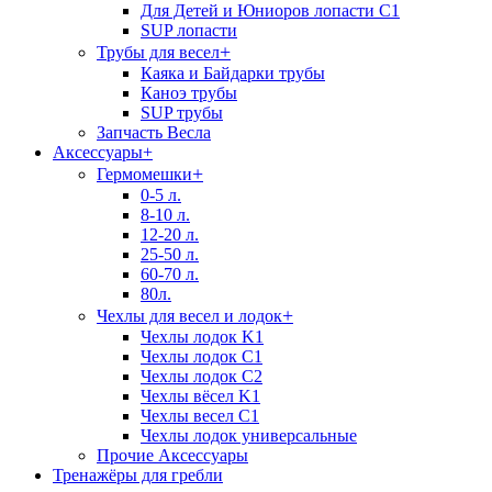
Для Детей и Юниоров лопасти C1
SUP лопасти
+
Трубы для весел
Каяка и Байдарки трубы
Каноэ трубы
SUP трубы
Запчасть Весла
Аксессуары
+
+
Гермомешки
0-5 л.
8-10 л.
12-20 л.
25-50 л.
60-70 л.
80л.
+
Чехлы для весел и лодок
Чехлы лодок K1
Чехлы лодок C1
Чехлы лодок C2
Чехлы вёсел K1
Чехлы весел C1
Чехлы лодок универсальные
Прочие Аксессуары
Тренажёры для гребли