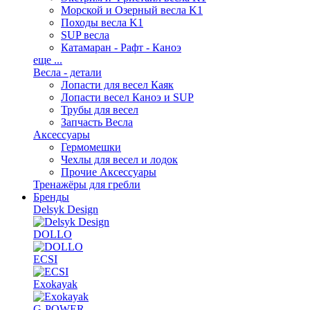
Морской и Озерный весла K1
Походы весла K1
SUP весла
Катамаран - Рафт - Каноэ
еще ...
Весла - детали
Лопасти для весел Каяк
Лопасти весел Каноэ и SUP
Трубы для весел
Запчасть Весла
Аксессуары
Гермомешки
Чехлы для весел и лодок
Прочие Аксессуары
Тренажёры для гребли
Бренды
Delsyk Design
DOLLO
ECSI
Exokayak
G-POWER