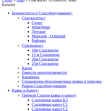
Спорт
»
Hiko
»
Спасжилет STAMINA. Hiko
Каталог
Безопасность и Спасоборудование
+
+
Спасжилеты
Спорт
WhiteWater
Детские
Морской - Озёрный
Рафтинг
+
Спасконцы
10м Спасконцы
15 м Спасконцы
20м Спасконцы
25м Спасконцы
Каски
Емкости непотопляемости
Карабины
Страховочно-буксировочные ремни и поводки
Разное-Спасоборудование
Каяки и Каноэ
+
+
Гребной Слалом каяки и каноэ
Слаломные каяки K1
Слаломные каноэ С1
Слаломные каноэ С2