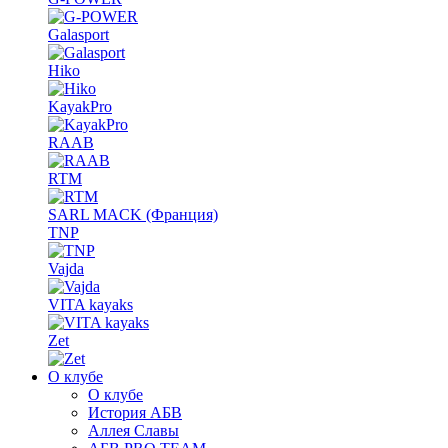
Galasport
Hiko
KayakPro
RAAB
RTM
SARL MACK (Франция)
TNP
Vajda
VITA kayaks
Zet
О клубе
О клубе
История АБВ
Аллея Славы