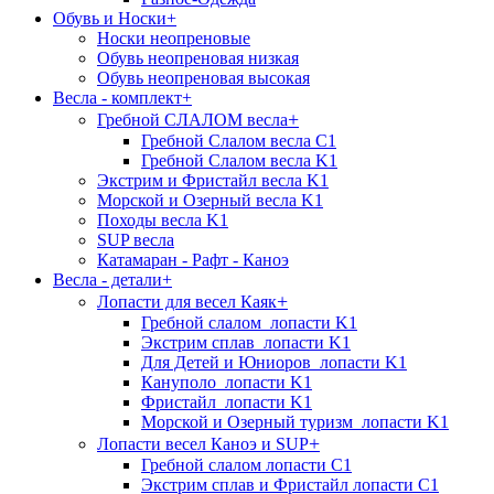
Обувь и Носки
+
Носки неопреновые
Обувь неопреновая низкая
Обувь неопреновая высокая
Весла - комплект
+
+
Гребной СЛАЛОМ весла
Гребной Слалом весла C1
Гребной Слалом весла K1
Экстрим и Фристайл весла K1
Морской и Озерный весла K1
Походы весла K1
SUP весла
Катамаран - Рафт - Каноэ
Весла - детали
+
+
Лопасти для весел Каяк
Гребной слалом_лопасти K1
Экстрим сплав_лопасти K1
Для Детей и Юниоров_лопасти K1
Кануполо_лопасти K1
Фристайл_лопасти K1
Морской и Озерный туризм_лопасти K1
+
Лопасти весел Каноэ и SUP
Гребной слалом лопасти C1
Экстрим сплав и Фристайл лопасти C1