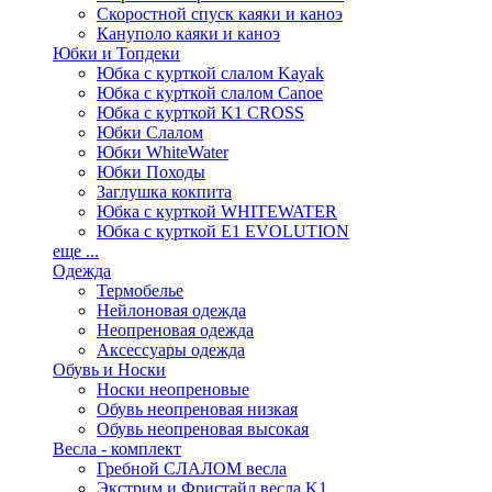
Скоростной спуск каяки и каноэ
Кануполо каяки и каноэ
Юбки и Топдеки
Юбка с курткой слалом Kayak
Юбка с курткой слалом Canoe
Юбка с курткой K1 CROSS
Юбки Слалом
Юбки WhiteWater
Юбки Походы
Заглушка кокпита
Юбка с курткой WHITEWATER
Юбка с курткой E1 EVOLUTION
еще ...
Одежда
Термобелье
Нейлоновая одежда
Неопреновая одежда
Аксессуары одежда
Обувь и Носки
Носки неопреновые
Обувь неопреновая низкая
Обувь неопреновая высокая
Весла - комплект
Гребной СЛАЛОМ весла
Экстрим и Фристайл весла K1