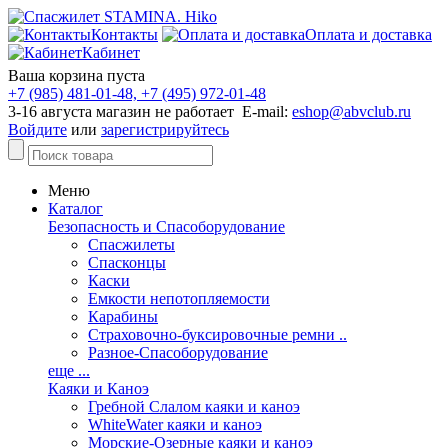
Контакты
Оплата и доставка
Кабинет
Ваша корзина пуста
+7 (985) 481-01-48, +7 (495) 972-01-48
3-16 августа магазин не работает E-mail:
eshop@abvclub.ru
Войдите
или
зарегистрируйтесь
Меню
Каталог
Безопасность и Спасоборудование
Спасжилеты
Спасконцы
Каски
Емкости непотопляемости
Карабины
Страховочно-буксировочные ремни ..
Разное-Спасоборудование
еще ...
Каяки и Каноэ
Гребной Слалом каяки и каноэ
WhiteWater каяки и каноэ
Морские-Озерные каяки и каноэ