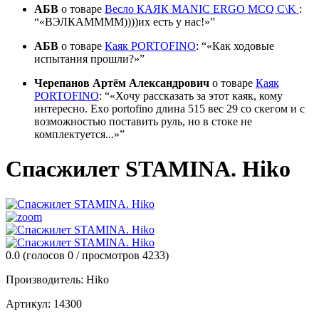
АБВ
о товаре
Весло КАЯК MANIC ERGO MCQ C\K
:
«ВЭЛКАММММ))))их есть у нас!»
АБВ
о товаре
Каяк PORTOFINO
:
«Как ходовые
испытания прошли?»
Черепанов Артём Александрович
о товаре
Каяк
PORTOFINO
:
«Хочу рассказать за этот каяк, кому
интересно. Exo portofino длина 515 вес 29 со скегом и с
возможностью поставить руль, но в стоке не
комплектуется...»
Спасжилет STAMINA. Hiko
0.0
(голосов
0
/ просмотров 4233)
Производитель:
Hiko
Артикул:
14300