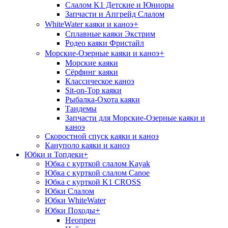
Слалом K1 Детские и Юниоры
Запчасти и Апгрейд Слалом
+
WhiteWater каяки и каноэ
Сплавные каяки Экстрим
Родео каяки Фристайл
+
Морские-Озерные каяки и каноэ
Морские каяки
Сёрфинг каяки
Классическое каноэ
Sit-on-Top каяки
Рыбалка-Охота каяки
Тандемы
Запчасти для Морские-Озерные каяки и
каноэ
Скоростной спуск каяки и каноэ
Кануполо каяки и каноэ
Юбки и Топдеки
+
Юбка с курткой слалом Kayak
Юбка с курткой слалом Canoe
Юбка с курткой K1 CROSS
Юбки Слалом
Юбки WhiteWater
+
Юбки Походы
Неопрен